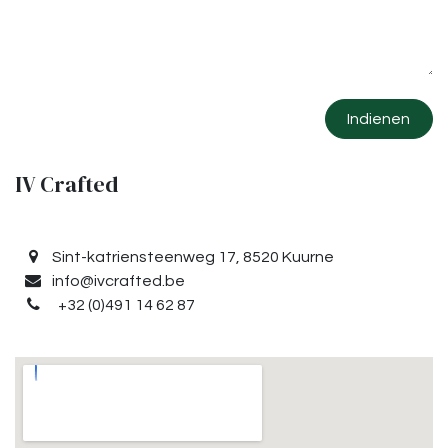
Indienen
IV Crafted
Sint-katriensteenweg 17,
8520 Kuurne
info@ivcrafted.be
+32 (0)491 14 62 87