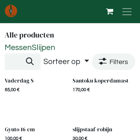
Overslaan naar inhoud
Alle producten
Messen
Slijpen
Sorteer op
Filters
Vaderdag S
Santoku koperdamast
Nieuw!
65,00
€
170,00
€
Gyuto 16 cm
slijpstaaf-robijn
Uitverkocht
100,00
€
30,00
€